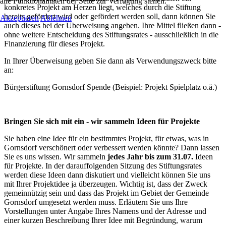
alle Funktionalitäten der Seite zur Verfügung stehen.
konkretes Projekt am Herzen liegt, welches durch die Stiftung
bereits gefördert wird oder gefördert werden soll, dann können Sie
Akzeptieren
Ablehnen
auch dieses bei der Überweisung angeben. Ihre Mittel fließen dann -
ohne weitere Entscheidung des Stiftungsrates - ausschließlich in die
Finanzierung für dieses Projekt.
In Ihrer Überweisung geben Sie dann als Verwendungszweck bitte
an:
Bürgerstiftung Gornsdorf Spende (Beispiel: Projekt Spielplatz o.ä.)
Bringen Sie sich mit ein - wir sammeln Ideen für Projekte
Sie haben eine Idee für ein bestimmtes Projekt, für etwas, was in
Gornsdorf verschönert oder verbessert werden könnte? Dann lassen
Sie es uns wissen. Wir sammeln
jedes Jahr bis zum 31.07.
Ideen
für Projekte. In der darauffolgenden Sitzung des Stiftungsrates
werden diese Ideen dann diskutiert und vielleicht können Sie uns
mit Ihrer Projektidee ja überzeugen. Wichtig ist, dass der Zweck
gemeinnützig sein und dass das Projekt im Gebiet der Gemeinde
Gornsdorf umgesetzt werden muss. Erläutern Sie uns Ihre
Vorstellungen unter Angabe Ihres Namens und der Adresse und
einer kurzen Beschreibung Ihrer Idee mit Begründung, warum