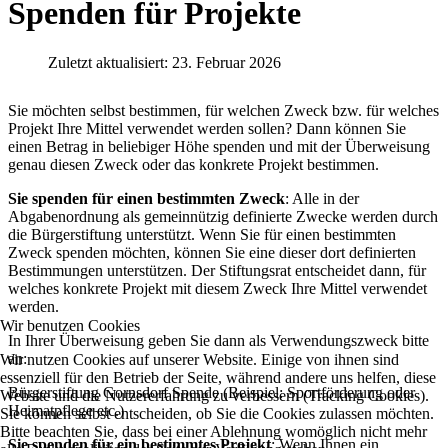
Spenden für Projekte
Zuletzt aktualisiert: 23. Februar 2026
Sie möchten selbst bestimmen, für welchen Zweck bzw. für welches
Projekt Ihre Mittel verwendet werden sollen? Dann können Sie
einen Betrag in beliebiger Höhe spenden und mit der Überweisung
genau diesen Zweck oder das konkrete Projekt bestimmen.
Sie spenden für einen bestimmten Zweck
: Alle in der
Abgabenordnung als gemeinnützig definierte Zwecke werden durch
die Bürgerstiftung unterstützt. Wenn Sie für einen bestimmten
Zweck spenden möchten, können Sie eine dieser dort definierten
Bestimmungen unterstützen. Der Stiftungsrat entscheidet dann, für
welches konkrete Projekt mit diesem Zweck Ihre Mittel verwendet
werden.
Wir benutzen Cookies
In Ihrer Überweisung geben Sie dann als Verwendungszweck bitte
an:
Wir nutzen Cookies auf unserer Website. Einige von ihnen sind
essenziell für den Betrieb der Seite, während andere uns helfen, diese
Bürgerstiftung Gornsdorf Spende (Beispiel: Sportförderung oder
Website und die Nutzererfahrung zu verbessern (Tracking Cookies).
Heimatpflege etc.)
Sie können selbst entscheiden, ob Sie die Cookies zulassen möchten.
Bitte beachten Sie, dass bei einer Ablehnung womöglich nicht mehr
Sie spenden für ein bestimmtes Projekt
: Wenn Ihnen ein