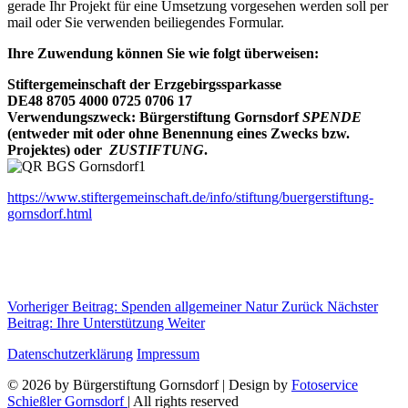
gerade Ihr Projekt für eine Umsetzung vorgesehen werden soll per
mail oder Sie verwenden beiliegendes Formular.
Ihre Zuwendung können Sie wie folgt überweisen:
Stiftergemeinschaft der Erzgebirgssparkasse
DE48 8705 4000 0725 0706 17
Verwendungszweck: Bürgerstiftung Gornsdorf
SPENDE
(entweder mit oder ohne Benennung eines Zwecks bzw.
Projektes) oder
ZUSTIFTUNG
.
https://www.stiftergemeinschaft.de/info/stiftung/buergerstiftung-
gornsdorf.html
Vorheriger Beitrag: Spenden allgemeiner Natur
Zurück
Nächster
Beitrag: Ihre Unterstützung
Weiter
Datenschutzerklärung
Impressum
© 2026 by Bürgerstiftung Gornsdorf | Design by
Fotoservice
Schießler Gornsdorf
| All rights reserved