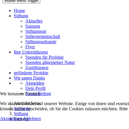
Mobile Menu Toggle
Home
Stiftung
Aktuelles
Satzung
Stiftungsrat
Stiftergemeinschaft
Stiftungsurkunde
Flyer
Ihre Unterstützung
Spenden für Projekte
Spenden allgemeiner Natur
Zustiftungen
geförderte Projekte
Wir sagen Danke
Abmelden
Dein Profil
Neuer Beitrag
Wir benutzen Cookies
Aktuelle Seite:
Wir nutzen Cookies auf unserer Website. Einige von ihnen sind essenzi
Startseite
können selbst entscheiden, ob Sie die Cookies zulassen möchten. Bitte
Stiftung
Akzeptieren
Ablehnen
Satzung