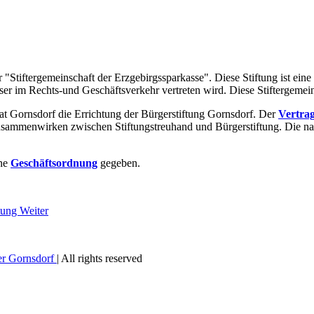
r "Stiftergemeinschaft der Erzgebirgssparkasse". Diese Stiftung ist eine
eser im Rechts-und Geschäftsverkehr vertreten wird. Diese Stiftergeme
t Gornsdorf die Errichtung der Bürgerstiftung Gornsdorf. Der
Vertra
Zusammenwirken zwischen Stiftungstreuhand und Bürgerstiftung. Die n
ine
Geschäftsordnung
gegeben.
ftung
Weiter
ler Gornsdorf
| All rights reserved