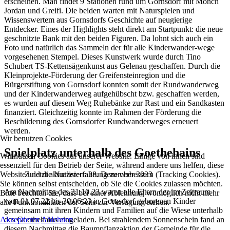
erscheinen. Man findet 9 Stationen rund um Gornsdorf mit Mönch
Jordan und Greifi. Die beiden warten mit Naturspielen und
Wissenswertem aus Gornsdorfs Geschichte auf neugierige
Entdecker. Eines der Highlights steht direkt am Startpunkt: die neue
geschnitzte Bank mit den beiden Figuren. Da lohnt sich auch ein
Foto und natürlich das Sammeln der für alle Kinderwander-wege
vorgesehenen Stempel. Dieses Kunstwerk wurde durch Tino
Schubert TS-Kettensägenkunst aus Gelenau geschaffen. Durch die
Kleinprojekte-Förderung der Greifensteinregion und die
Bürgerstiftung von Gornsdorf konnten somit der Rundwanderweg
und der Kinderwanderweg aufgehübscht bzw. geschaffen werden,
es wurden auf diesem Weg Ruhebänke zur Rast und ein Sandkasten
finanziert. Gleichzeitig konnte im Rahmen der Förderung die
Beschilderung des Gornsdorfer Rundwanderweges erneuert
werden.
Wir benutzen Cookies
Spielplatz unterhalb des Goethehains
Wir nutzen Cookies auf unserer Website. Einige von ihnen sind
essenziell für den Betrieb der Seite, während andere uns helfen, diese
Website und die Nutzererfahrung zu verbessern (Tracking Cookies).
Zuletzt aktualisiert: 28. Dezember 2023
Sie können selbst entscheiden, ob Sie die Cookies zulassen möchten.
Am Nachmittag des 21.10.23 waren alle Eltern der im Zeitraum
Bitte beachten Sie, dass bei einer Ablehnung womöglich nicht mehr
vom 01.07.22 bis 30.06.23 in Gornsdorf geborenen Kinder
alle Funktionalitäten der Seite zur Verfügung stehen.
gemeinsam mit ihren Kindern und Familien auf die Wiese unterhalb
Akzeptieren
des Goethehains eingeladen. Bei strahlendem Sonnenschein fand an
Ablehnen
diesem Nachmittag die Baumpflanzaktion der Gemeinde für die